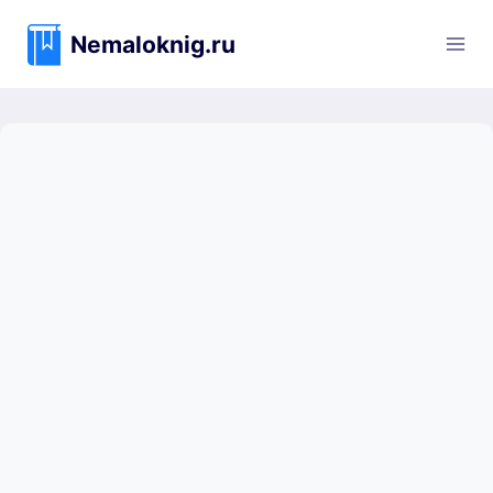
Перейти
к
Nemaloknig.ru
содержимому