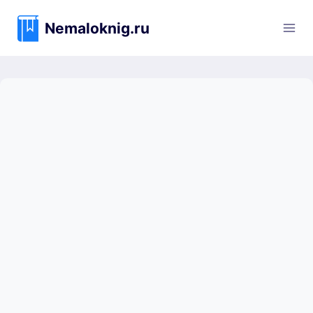
Перейти
к
Nemaloknig.ru
содержимому