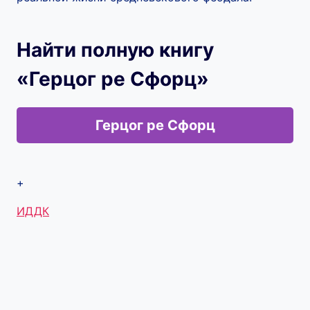
Найти полную книгу
«Герцог ре Сфорц»
Герцог ре Сфорц
+
Метки
ИДДК
записи: