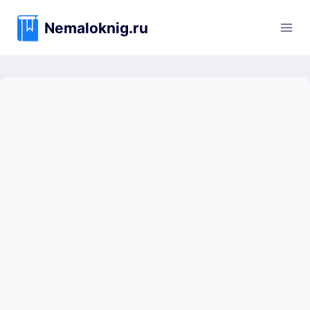
Перейти
к
Nemaloknig.ru
содержимому