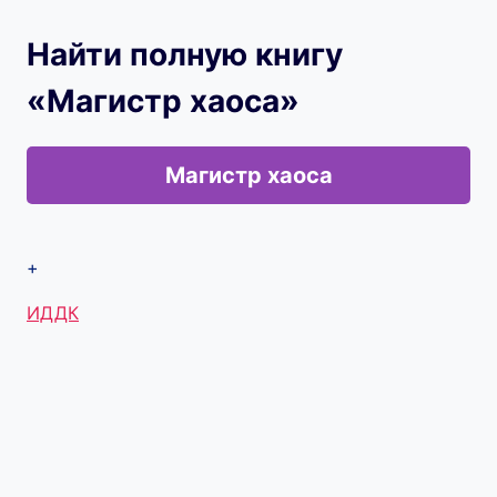
Найти полную книгу
«Магистр хаоса»
Магистр хаоса
+
Метки
ИДДК
записи: