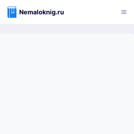
Перейти
к
Nemaloknig.ru
содержимому