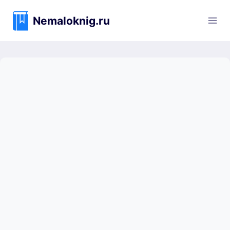
Перейти
к
Nemaloknig.ru
содержимому