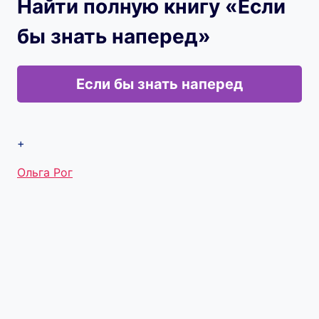
Найти полную книгу «Если
бы знать наперед»
Если бы знать наперед
+
Метки
Ольга Рог
записи: