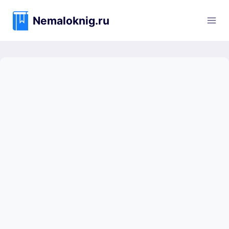
Перейти
к
Nemaloknig.ru
содержимому