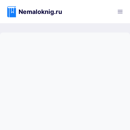
Перейти
к
Nemaloknig.ru
содержимому