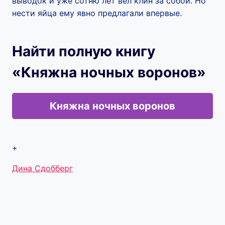
выводок и уже сотню лет вел клин за собой. Но
нести яйца ему явно предлагали впервые.
Найти полную книгу
«Княжна ночных воронов»
Княжна ночных воронов
+
Метки
Дина Сдобберг
записи: