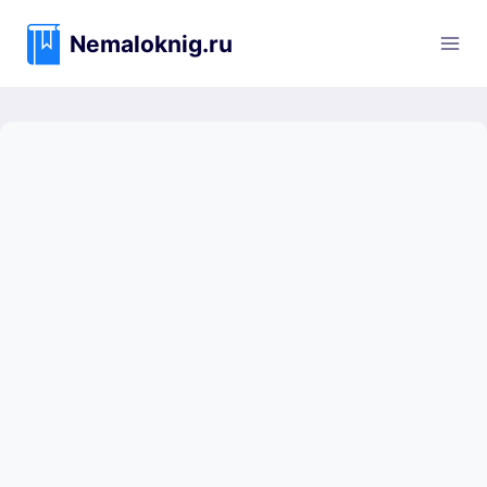
Перейти
к
Nemaloknig.ru
содержимому