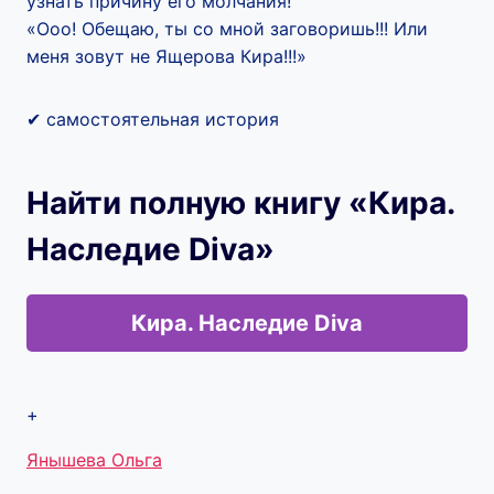
узнать причину его молчания!
«Ооо! Обещаю, ты со мной заговоришь!!! Или
меня зовут не Ящерова Кира!!!»
✔ самостоятельная история
Найти полную книгу «Кира.
Наследие Diva»
Кира. Наследие Diva
+
Метки
Янышева Ольга
записи: