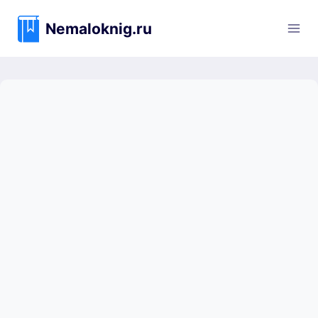
Перейти
к
Nemaloknig.ru
содержимому