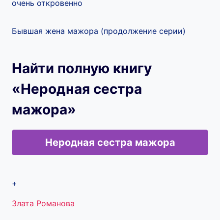
очень откровенно
Бывшая жена мажора (продолжение серии)
Найти полную книгу
«Неродная сестра
мажора»
Неродная сестра мажора
+
Метки
Злата Романова
записи: