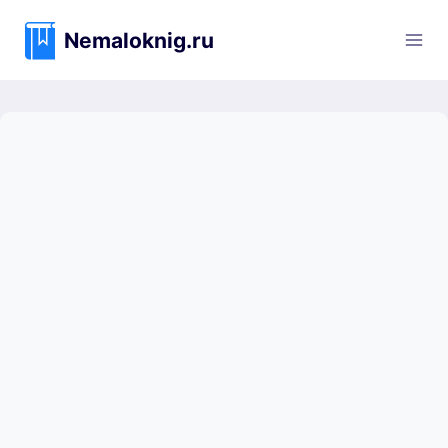
Перейти
к
Nemaloknig.ru
содержимому