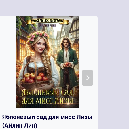
Яблоневый сад для мисс Лизы
Я, О
(Айлин Лин)
(Мар