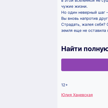
в этой вселенной не су
чужие жизни.
Но один неверный шаг – 
Вы вновь напротив друг
Страдать, жалея себя? 
земля еще не оставила 
Найти полную
12+
Метки
Юлия Ханевская
записи: