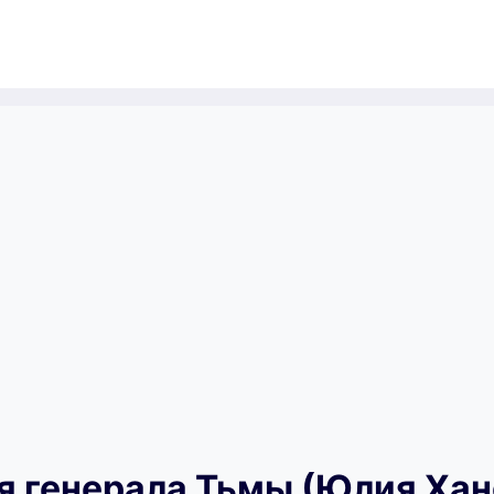
я генерала Тьмы (Юлия Хан