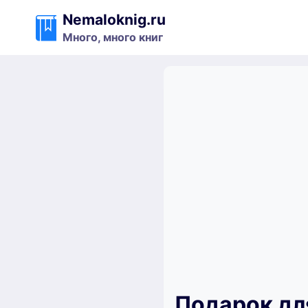
Перейти
Nemaloknig.ru
к
Много, много книг
содержимому
Подарок дл