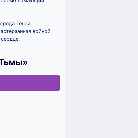
егкостью ломающий
орода Теней.
растерзанная войной
 сердце.
 Тьмы»