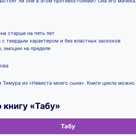
ыстоят ли они в этом противостоянии? Она его мачеха
она старше на пять лет
с твердым характером и без властных заскоков
, эмоции на пределе
ова
 Тимура из «Невеста моего сына». Книги цикла можно 
 книгу «Табу»
Табу