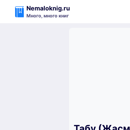
Перейти
Nemaloknig.ru
к
Много, много книг
содержимому
Табу (Жасм