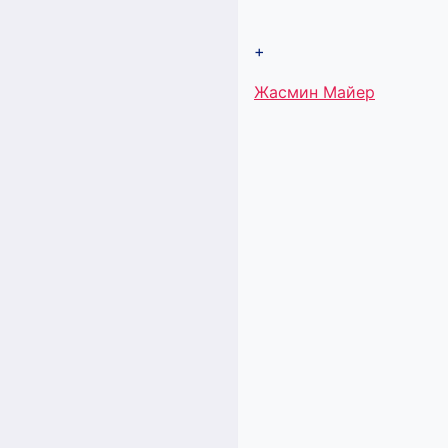
+
Метки
Жасмин Майер
записи: