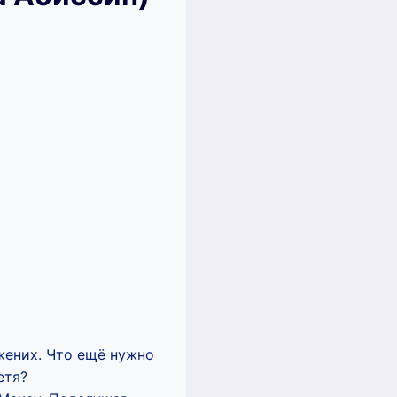
жених. Что ещё нужно
етя?