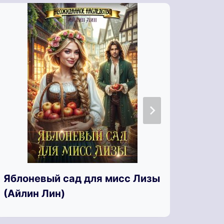
Яблоневый сад для мисс Лизы
Я, О
(Айлин Лин)
(Мар