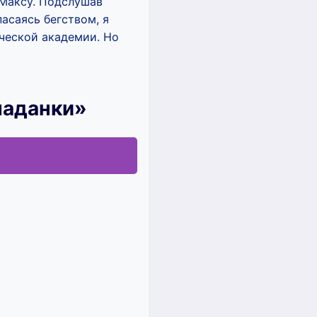
 Максу. Подслушав
пасаясь бегством, я
ической академии. Но
паданки»