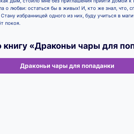
 как дым, стоило мне без приглашения прийти домой к
а о любви: остаться бы в живых! И, кто же знал, что, с
 Стану избранницей одного из них, буду учиться в маг
ёт покоя.
 книгу «Драконьи чары для по
Драконьи чары для попаданки