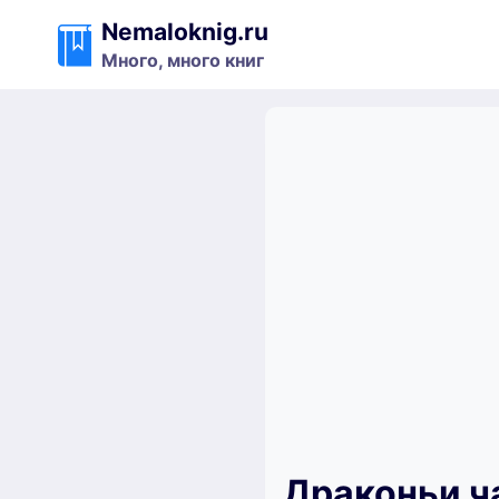
Перейти
Nemaloknig.ru
к
Много, много книг
содержимому
Драконьи ч