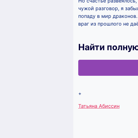
Но счастье развеялось,
чужой разговор, я забыл
попаду в мир драконов.
враг из прошлого не да
Найти полную
+
Метки
Татьяна Абиссин
записи: