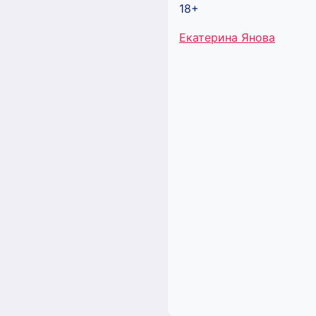
18+
Метки
Екатерина Янова
записи: