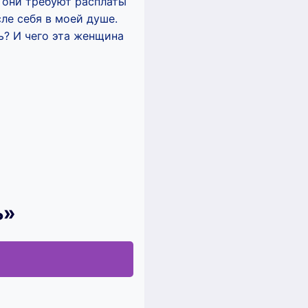
 они требуют расплаты
ле себя в моей душе.
жь? И чего эта женщина
ь»