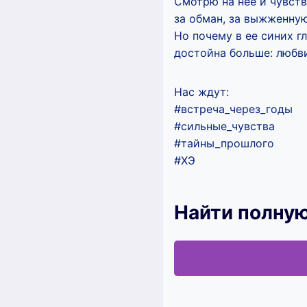
Смотрю на нее и чувст
за обман, за выжженну
Но почему в ее синих гл
достойна больше: любв
Нас ждут:
#встреча_через_годы
#сильные_чувства
#тайны_прошлого
#ХЭ
Найти полную