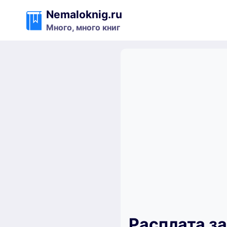
Перейти
Nemaloknig.ru
к
Много, много книг
содержимому
Расплата за