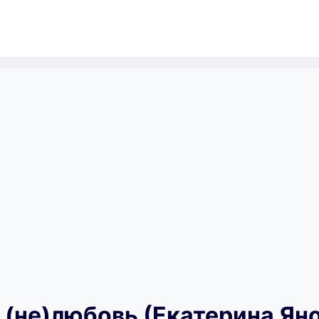
 (не)любовь (Екатерина Ян