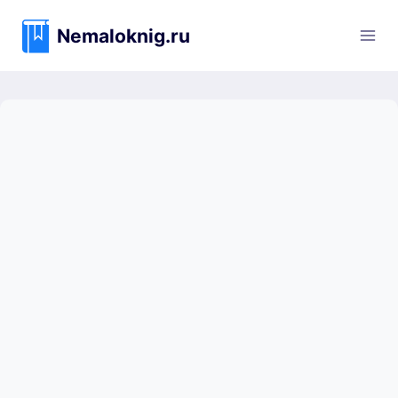
Перейти
к
Nemaloknig.ru
содержимому