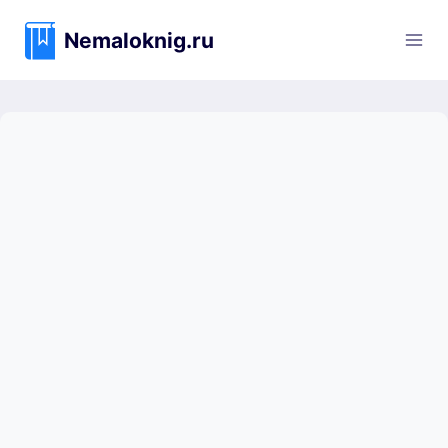
Перейти
к
Nemaloknig.ru
содержимому