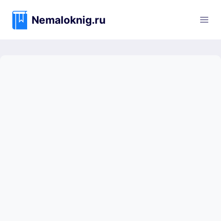
Перейти
к
Nemaloknig.ru
содержимому