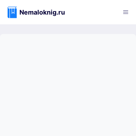
Перейти
к
Nemaloknig.ru
содержимому