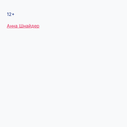
12+
Метки
Анна Шнайдер
записи: