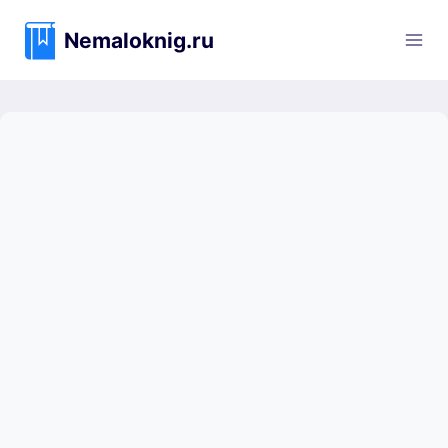
Перейти
к
Nemaloknig.ru
содержимому