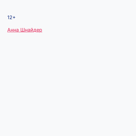
12+
Метки
Анна Шнайдер
записи: