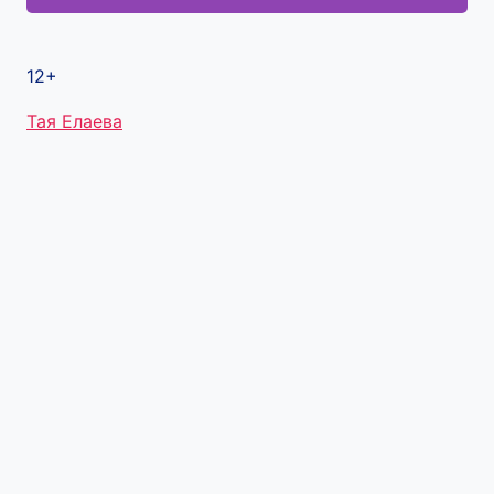
12+
Метки
Тая Елаева
записи: