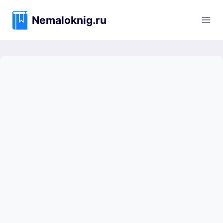
Перейти
к
Nemaloknig.ru
содержимому