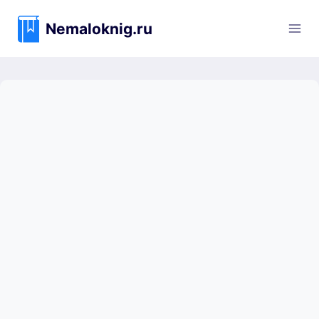
Перейти
к
Nemaloknig.ru
содержимому