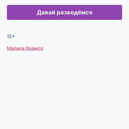
Давай разведёмся
12+
Метки
Марика Крамор
записи: