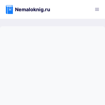
Перейти
к
Nemaloknig.ru
содержимому