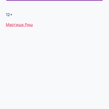
12+
Метки
Мартиша Риш
записи: