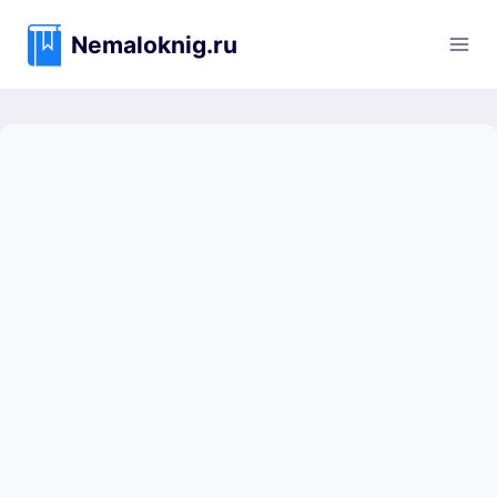
Перейти
к
Nemaloknig.ru
содержимому