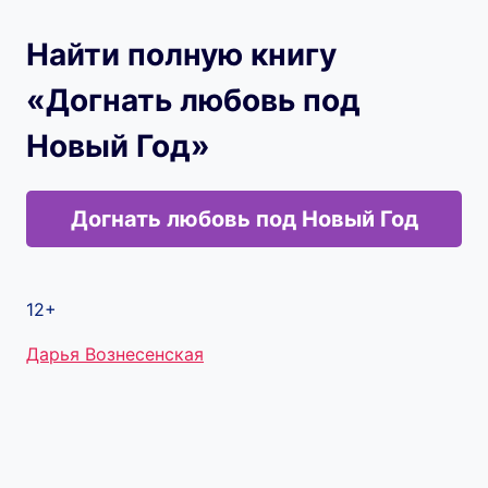
Найти полную книгу
«Догнать любовь под
Новый Год»
Догнать любовь под Новый Год
12+
Метки
Дарья Вознесенская
записи: