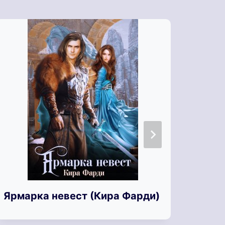
Ярмарка невест (Кира Фарди)
Ярки
Бесп