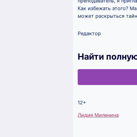
преподаватель, я пригл
Как избежать этого? Ма
может раскрыться тайн
Редактор
Найти полную
12+
Метки
Лидия Миленина
записи: