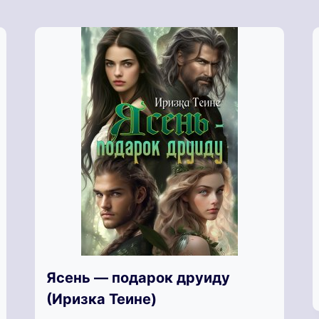
Ясень — подарок друиду
(Иризка Теине)