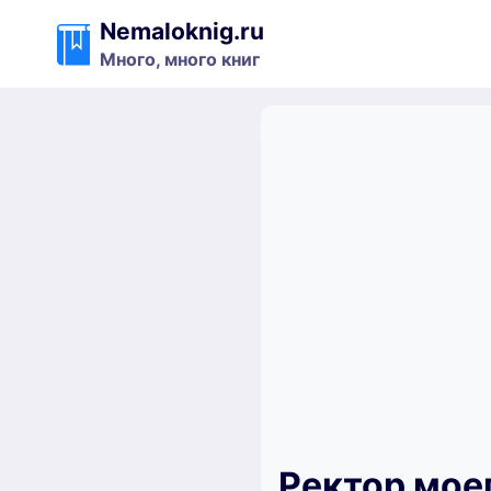
Перейти
Nemaloknig.ru
к
Много, много книг
содержимому
Ректор мое