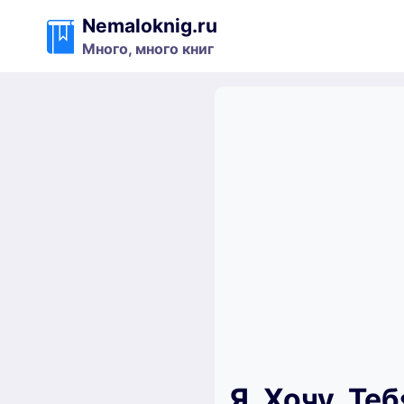
Перейти
Nemaloknig.ru
к
Много, много книг
содержимому
Я. Хочу. Те