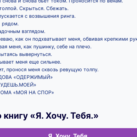
 снова и снова бьет током. Проносится по венам.
толпой. Скрыться. Сбежать.
пускается с возвышения ринга.
 рядом.
адочным взглядом.
еваю, как он подхватывает меня, обвивая крепкими ру
вая меня, как пушинку, себе на плечо.
пытаясь вывернуться.
ывает меня еще сильнее.
ит, пронося меня сквозь ревущую толпу.
АДОВА «ОДЕРЖИМЫЙ»
БУДЕШЬ.МОЕЙ»
РОМА «МОЯ НА СПОР»
книгу «Я. Хочу. Тебя.»
Я. Хочу. Тебя.