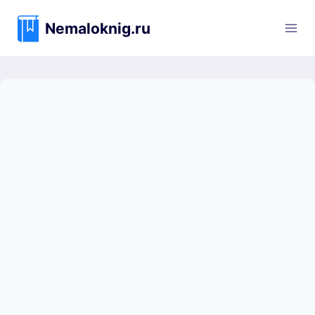
Перейти
к
Nemaloknig.ru
содержимому