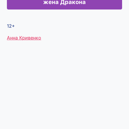
жена Дракона
12+
Метки
Анна Кривенко
записи: