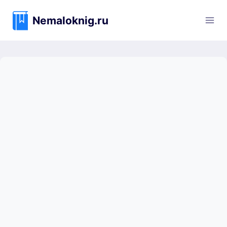
Перейти
к
Nemaloknig.ru
содержимому