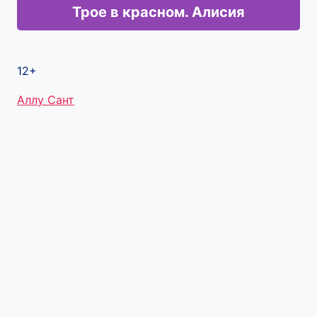
Трое в красном. Алисия
12+
Метки
Аллу Сант
записи: