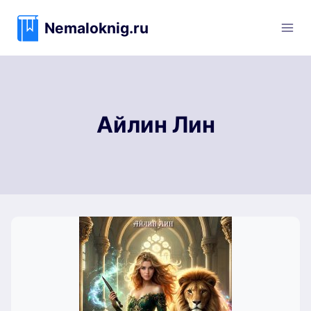
Перейти
к
Nemaloknig.ru
содержимому
Айлин Лин