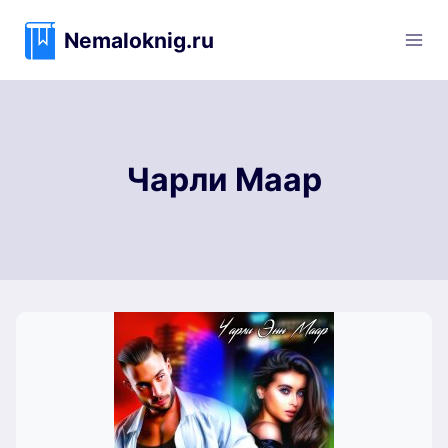
Перейти
к
Nemaloknig.ru
содержимому
Чарли Маар