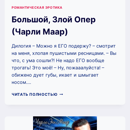
РОМАНТИЧЕСКАЯ ЭРОТИКА
Большой, Злой Опер
(Чарли Маар)
Дилогия – Можно я ЕГО подержу? – смотрит
на меня, хлопая пушистыми ресницами. – Вы
что, с ума сошли?! Не надо ЕГО вообще
трогать! Это моё! – Ну, пожааалуйста! –
обижено дует губы, икает и шмыгает
носом….
БОЛЬШОЙ,
ЧИТАТЬ ПОЛНОСТЬЮ
ЗЛОЙ
ОПЕР
(ЧАРЛИ
МААР)