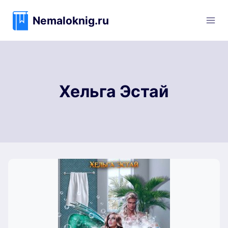
Перейти
к
Nemaloknig.ru
содержимому
Хельга Эстай