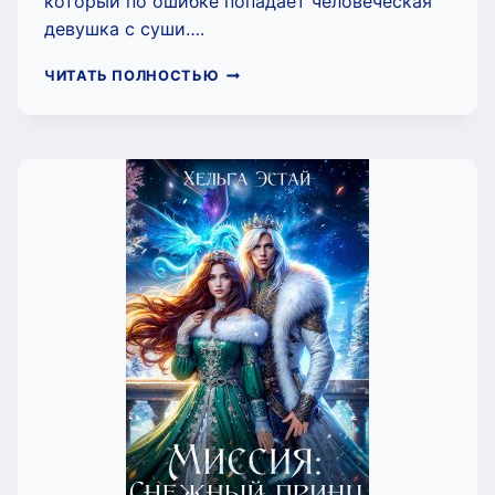
который по ошибке попадает человеческая
девушка с суши….
(НЕ)
ЧИТАТЬ ПОЛНОСТЬЮ
ОТБОР
НЕВЕСТ
ДЛЯ
МОРСКОГО
ЦАРЯ
(ХЕЛЬГА
ЭСТАЙ)