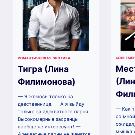
СОВРЕМЕ
РОМАНТИЧЕСКАЯ ЭРОТИКА
Мест
Тигра (Лина
(Ли
Филимонова)
Фил
— Я женюсь только на
девственнице. — А я выйду
— Как т
только за адекватного парня.
со мной
Высокомерные засранцы
ожидал,
вообще не интересуют! —
мышка с
Адекватные парни не женятся