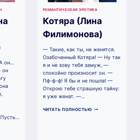
Н
РОМАНТИЧЕСКАЯ ЭРОТИКА
на
Котяра (Лина
Филимонова)
)
— Такие, как ты, не женятся.
Озабоченный Котяра! — Ну так
 А он…
я и не зову тебя замуж, —
о он
спокойно произносит он. —
огу
Пф-ф-ф! Я бы и не пошла! —
 она
Открою тебе страшную тайну:
,
я уже женат. —…
КОТЯРА
ЧИТАТЬ ПОЛНОСТЬЮ
(ЛИНА
 Пусть…
ФИЛИМОНОВА)
ПАСНАЯ
НА