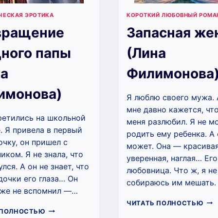
ЧЕСКАЯ ЭРОТИКА
КОРОТКИЙ ЛЮБОВНЫЙ РОМА
вращение
Запасная же
дного папы
(Лина
на
Филимонова
имонова)
Я люблю своего мужа.
мне давно кажется, чт
ретились на школьной
меня разлюбил. Я не м
. Я привела в первый
родить ему ребенка. А
очку, он пришел с
может. Она — красивая
иком. Я не знала, что
уверенная, наглая… Его
лся. А он не знает, что
любовница. Что ж, я не
дочки его глаза… Он
собираюсь им мешать.
аже не вспомнил —…
ЗА
ЧИТАТЬ ПОЛНОСТЬЮ
ВОЗВРАЩЕНИЕ
ЖЕ
 ПОЛНОСТЬЮ