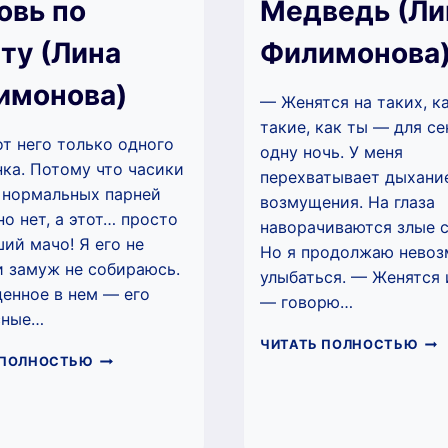
овь по
Медведь (Ли
ту (Лина
Филимонова
имонова)
— Женятся на таких, ка
такие, как ты — для се
от него только одного
одну ночь. У меня
ка. Потому что часики
перехватывает дыхани
 нормальных парней
возмущения. На глаза
но нет, а этот… просто
наворачиваются злые с
ий мачо! Я его не
Но я продолжаю нево
 замуж не собираюсь.
улыбаться. — Женятся 
енное в нем — его
— говорю…
сные…
МЕ
ЧИТАТЬ ПОЛНОСТЬЮ
ЛЮБОВЬ
(ЛИ
 ПОЛНОСТЬЮ
ПО
ФИ
ЗАЛЁТУ
(ЛИНА
ФИЛИМОНОВА)