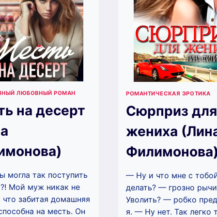
ННЫЙ ЛЮБОВНЫЙ РОМАН
РОМАНТИЧЕСКАЯ ЭРОТИКА
ь на десерт
Сюрприз для
на
жениха (Лин
имонова)
Филимонова
ы могла так поступить
— Ну и что мне с тобо
?! Мой муж никак не
делать? — грозно рычи
 что забитая домашняя
Уволить? — робко пре
пособна на месть. Он
я. — Ну нет. Так легко 