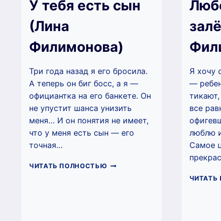
У тебя есть сын
Люб
(Лина
залё
Филимонова)
Фил
Три года назад я его бросила.
Я хочу 
А теперь он биг босс, а я —
— ребен
официантка на его банкете. Он
тикают,
не упустит шанса унизить
все рав
меня… И он понятия не имеет,
офигевш
что у меня есть сын — его
люблю и
точная…
Самое ц
прекра
У
ЧИТАТЬ ПОЛНОСТЬЮ
ТЕБЯ
ЧИТАТЬ
ЕСТЬ
СЫН
(ЛИНА
ФИЛИМОНОВА)