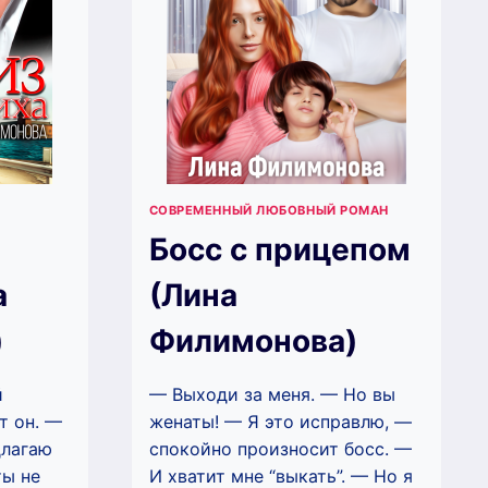
СОВРЕМЕННЫЙ ЛЮБОВНЫЙ РОМАН
Босс с прицепом
а
(Лина
)
Филимонова)
й
— Выходи за меня. — Но вы
т он. —
женаты! — Я это исправлю, —
длагаю
спокойно произносит босс. —
ты не
И хватит мне “выкать”. — Но я