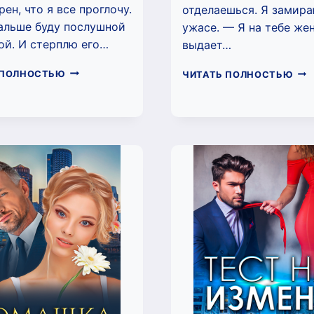
рен, что я все проглочу.
отделаешься. Я замира
альше буду послушной
ужасе. — Я на тебе же
ой. И стерплю его…
выдает…
МЕСТЬ
СЮ
 ПОЛНОСТЬЮ
ЧИТАТЬ ПОЛНОСТЬЮ
НА
ДЛ
ДЕСЕРТ
ЖЕ
(ЛИНА
(ЛИ
ФИЛИМОНОВА)
ФИ