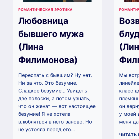
РОМАНТИЧЕСКАЯ ЭРОТИКА
РОМАНТИ
Любовница
Воз
бывшего мужа
блу
(Лина
(Ли
Филимонова)
Фил
Переспать с бывшим? Ну нет.
Мы вст
Ни за что. Это безумие.
линейке
Сладкое безумие… Увидеть
класс д
две полоски, а потом узнать,
племянн
что он женат — вот настоящее
он верну
безумие! Я не хотела
у моей 
влюбляться в него заново. Но
меня д
не устояла перед его…
ЧИТАТЬ