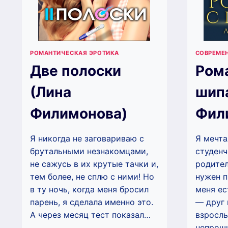
РОМАНТИЧЕСКАЯ ЭРОТИКА
СОВРЕМЕ
Две полоски
Ром
(Лина
шип
Филимонова)
Фил
Я никогда не заговариваю с
Я мечта
брутальными незнакомцами,
студенч
не сажусь в их крутые тачки и,
родител
тем более, не сплю с ними! Но
нужен п
в ту ночь, когда меня бросил
меня ес
парень, я сделала именно это.
— друг 
А через месяц тест показал…
взрослы
непрош