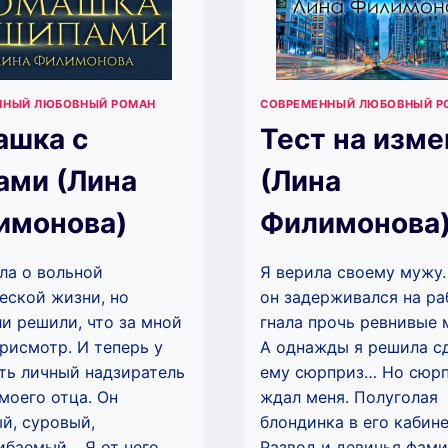
ННЫЙ ЛЮБОВНЫЙ РОМАН
СОВРЕМЕННЫЙ ЛЮБОВНЫЙ Р
ашка с
Тест на изме
ами (Лина
(Лина
имонова)
Филимонова
ла о вольной
Я верила своему мужу.
еской жизни, но
он задерживался на раб
и решили, что за мной
гнала прочь ревнивые 
рисмотр. И теперь у
А однажды я решила с
ть личный надзиратель
ему сюрприз… Но сюр
моего отца. Он
ждал меня. Полуголая
й, суровый,
блондинка в его кабине
ибаемый… Я от него
Развод и девичья фами