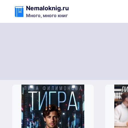
Перейти
Nemaloknig.ru
к
Много, много книг
содержимому