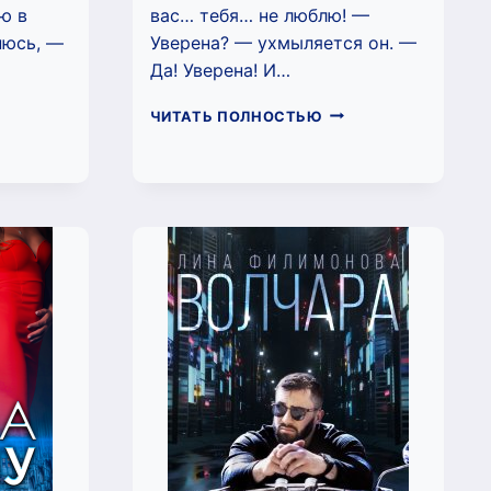
ю в
вас… тебя… не люблю! —
нюсь, —
Уверена? — ухмыляется он. —
Да! Уверена! И…
РПРИЗ
БОСС
ЧИТАТЬ ПОЛНОСТЬЮ
Я
С
НИХА
ПРИЦЕПОМ
НА
(ЛИНА
ЛИМОНОВА)
ФИЛИМОНОВА)