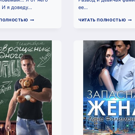
. И я доведу…
ее…
РОМАШКА
ТЕС
 ПОЛНОСТЬЮ
ЧИТАТЬ ПОЛНОСТЬЮ
С
НА
ШИПАМИ
ИЗ
(ЛИНА
(ЛИ
ФИЛИМОНОВА)
ФИ