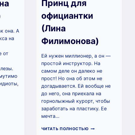
Принц для
на
официантки
)
(Лина
к она. А
кса на
Филимонова)
е от
Ей нужен миллионер, а он —
простой инструктор. На
лезы.
самом деле он далеко не
змутимо
прост! Но она об этом не
идиоты,
догадывается. Ей вообще не
до него, она приехала на
горнолыжный курорт, чтобы
ДВЕДЬ
заработать на пластику. Ее
НА
ЛИМОНОВА)
мечта…
ПРИНЦ
ЧИТАТЬ ПОЛНОСТЬЮ
ДЛЯ