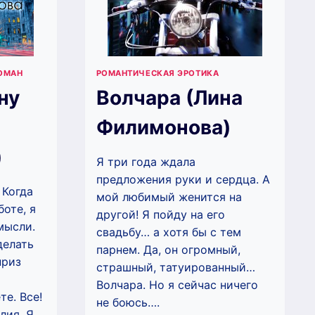
ОМАН
РОМАНТИЧЕСКАЯ ЭРОТИКА
ну
Волчара (Лина
Филимонова)
)
Я три года ждала
предложения руки и сердца. А
 Когда
мой любимый женится на
оте, я
другой! Я пойду на его
мысли.
свадьбу… а хотя бы с тем
делать
парнем. Да, он огромный,
приз
страшный, татуированный…
Волчара. Но я сейчас ничего
те. Все!
не боюсь….
лия. Я