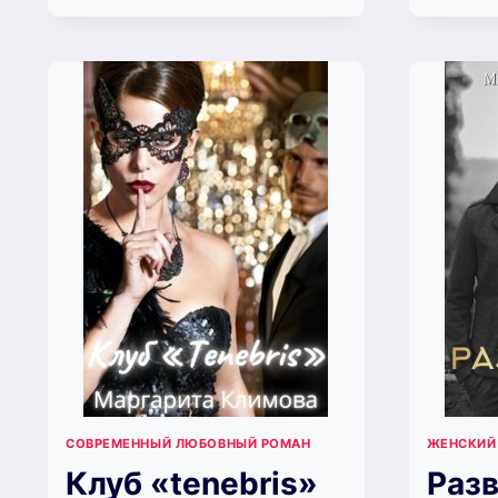
БАНДИТА.
КНИГА
1
(МАРГАРИТА
КЛИМОВА)
СОВРЕМЕННЫЙ ЛЮБОВНЫЙ РОМАН
ЖЕНСКИЙ
Клуб «tenebris»
Раз