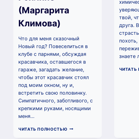
химичес
(Маргарита
уверяющ
твой, ч
Климова)
друга. 
страсть
Что для меня сказочный
похоть,
Новый год? Повеселиться в
пережив
клубе с парнями, обсуждая
знаете 
красавчика, оставшегося в
гараже, загадать желание,
ЧИТАТЬ
чтобы этот красавчик стоял
под моим окном, ну и,
встретить свою половинку.
Симпатичного, заботливого, с
крепкими руками, носящими
меня…
ЗАНОЗА
ЧИТАТЬ ПОЛНОСТЬЮ
ДЛЯ