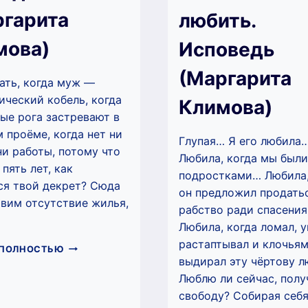
ргарита
любить.
мова)
Исповедь
(Маргарита
ать, когда муж —
ический кобель, когда
Климова)
ые рога застревают в
 проёме, когда нет ни
Глупая… Я его любила
ни работы, потому что
Любила, когда мы были
 пять лет, как
подростками… Любила,
ся твой декрет? Сюда
он предложил продать
вим отсутствие жилья,
рабство ради спасени
Любила, когда ломал, 
растаптывал и клочья
РАЗВЕДЁНКА
 ПОЛНОСТЬЮ
выдирал эту чёртову 
(МАРГАРИТА
КЛИМОВА)
Люблю ли сейчас, полу
свободу? Собирая себ