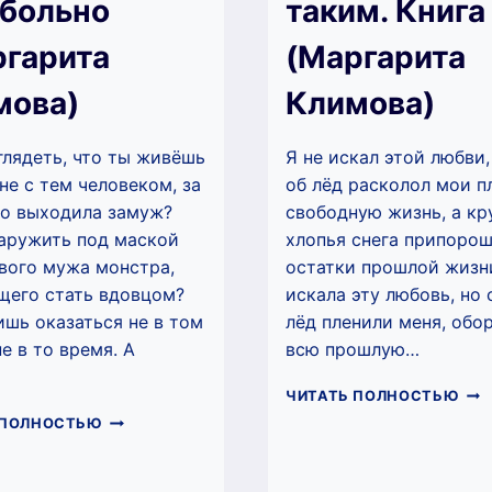
 больно
таким. Книга
ргарита
(Маргарита
мова)
Климова)
глядеть, что ты живёшь
Я не искал этой любви,
не с тем человеком, за
об лёд расколол мои п
о выходила замуж?
свободную жизнь, а кр
аружить под маской
хлопья снега припоро
вого мужа монстра,
остатки прошлой жизни
щего стать вдовцом?
искала эту любовь, но 
ишь оказаться не в том
лёд пленили меня, обо
не в то время. А
всю прошлую…
…
ПО
ЧИТАТЬ ПОЛНОСТЬЮ
МЕ
НЕ
 ПОЛНОСТЬЮ
ТАК
СМЕЙ
КНИ
ДЕЛАТЬ
1
МНЕ