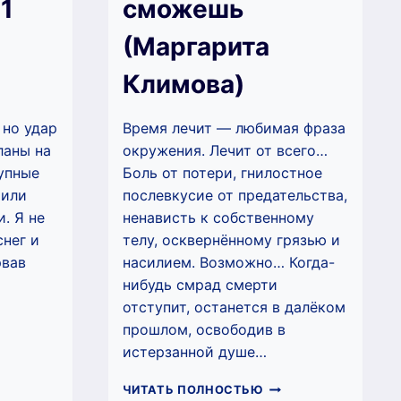
 1
сможешь
(Маргарита
Климова)
 но удар
Время лечит — любимая фраза
ланы на
окружения. Лечит от всего…
упные
Боль от потери, гнилостное
шили
послевкусие от предательства,
. Я не
ненависть к собственному
снег и
телу, осквернённому грязью и
рвав
насилием. Возможно… Когда-
нибудь смрад смерти
отступит, останется в далёком
ЛЮБИ
прошлом, освободив в
НЯ
истерзанной душе…
ИМ.
ГА
БЕГИ,
ЧИТАТЬ ПОЛНОСТЬЮ