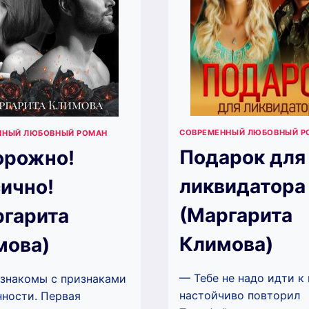
СОВРЕМЕННЫЙ ЛЮБОВНЫЙ Р
ННЫЙ ЛЮБОВНЫЙ РОМАН
Подарок для
орожно!
ликвидатора
ично!
(Маргарита
ргарита
Климова)
мова)
— Тебе не надо идти к
знакомы с признаками
настойчиво повторил
ности. Первая