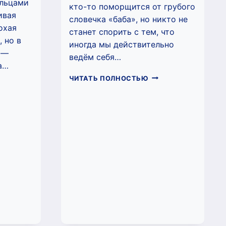
альцами
кто-то поморщится от грубого
ивая
словечка «баба», но никто не
лохая
станет спорить с тем, что
, но в
иногда мы действительно
 —
ведём себя…
а…
ПРОСТО
ЧИТАТЬ ПОЛНОСТЬЮ
ДАРОК
ДУРА
Я
(МАРГАРИТА
ВИДАТОРА
КЛИМОВА)
РГАРИТА
МОВА)