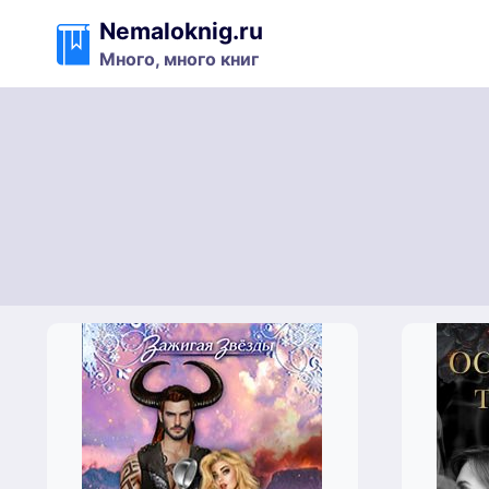
Перейти
Nemaloknig.ru
к
Много, много книг
содержимому