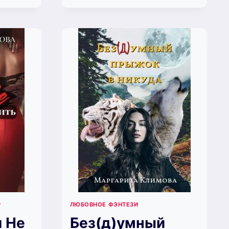
ЕСЛИ
РГАРИТА
СМОЖЕШЬ
МОВА)
(МАРГАРИТА
КЛИМОВА)
Р
ЛЮБОВНОЕ ФЭНТЕЗИ
я Не
Без(д)умный