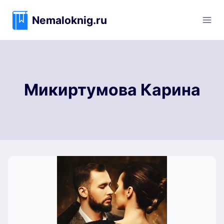
Перейти
к
Nemaloknig.ru
содержимому
Микиртумова Карина