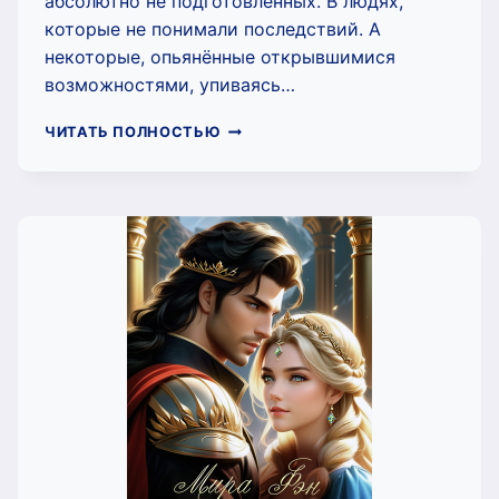
абсолютно не подготовленных. В людях,
которые не понимали последствий. А
некоторые, опьянённые открывшимися
возможностями, упиваясь…
И
ЧИТАТЬ ПОЛНОСТЬЮ
СОЛНЦЕ
СВЕТИТ,
И
ДОЖДЬ
ИДЁТ
(МИРА
ФЭН)