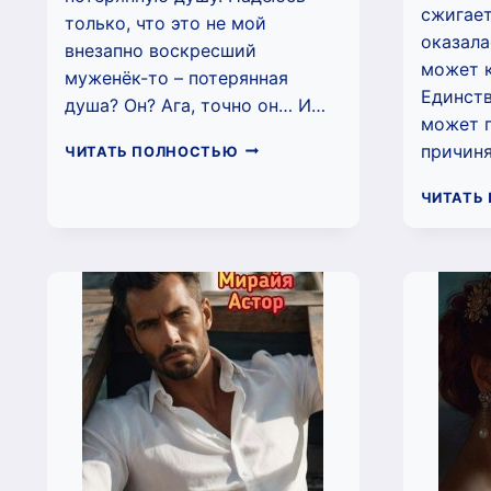
сжигает
только, что это не мой
оказала
внезапно воскресший
может к
муженёк-то – потерянная
Единств
душа? Он? Ага, точно он… И…
может п
ВЕРНУТЬСЯ
причиня
ЧИТАТЬ ПОЛНОСТЬЮ
ДОМОЙ
(МИРАЙЯ
ЧИТАТЬ
АСТОР)