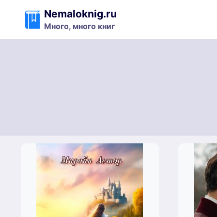
Перейти
Nemaloknig.ru
к
Много, много книг
содержимому