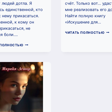
 людей дотла. Я
счёт. Только вот… удас
сь единственной, кто
мне реализовать его д
 нему прикасаться.
Найти полную книгу
енной, к кому он
«Искушение для…
рикасаться, не
ИС
ЧИТАТЬ ПОЛНОСТЬЮ
я боли….
ДЛ
ЖЕ
СТАНЬТЕ
 ПОЛНОСТЬЮ
(МИ
МОЕЙ
АСТ
ГРАФИНЕЙ
(МИРАЙЯ
АСТОР)