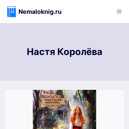
Перейти
к
Nemaloknig.ru
содержимому
Настя Королёва