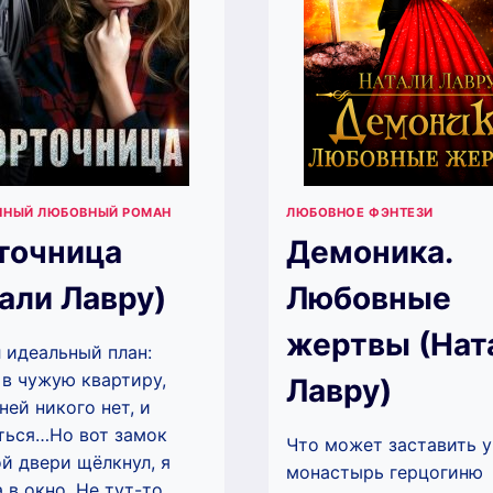
ННЫЙ ЛЮБОВНЫЙ РОМАН
ЛЮБОВНОЕ ФЭНТЕЗИ
точница
Демоника.
али Лавру)
Любовные
жертвы (Нат
 идеальный план:
 в чужую квартиру,
Лавру)
ней никого нет, и
ться…Но вот замок
Что может заставить у
й двери щёлкнул, я
монастырь герцогиню
 в окно. Не тут-то