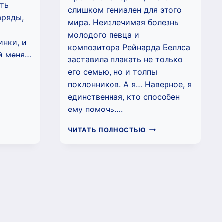
сть
слишком гениален для этого
аряды,
мира. Неизлечимая болезнь
молодого певца и
инки, и
композитора Рейнарда Беллса
й меня…
заставила плакать не только
его семью, но и толпы
ТВАЯ
поклонников. А я… Наверное, я
ВАЯ
ТАЛИ
единственная, кто способен
РУ)
ему помочь….
УМИРАЮЩИЙ
ЧИТАТЬ ПОЛНОСТЬЮ
ГЕНИЙ
И
Я,
ЕГО
ТАЙНА
(НАТАЛИ
ЛАВРУ)