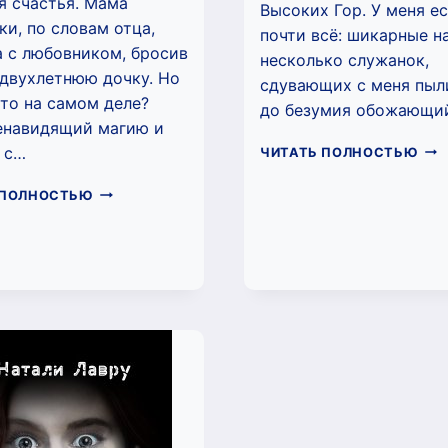
я счастья. Мама
Высоких Гор. У меня е
и, по словам отца,
почти всё: шикарные н
 с любовником, бросив
несколько служанок,
двухлетнюю дочку. Но
сдувающих с меня пыл
это на самом деле?
до безумия обожающи
енавидящий магию и
МЁР
о с…
ЧИТАТЬ ПОЛНОСТЬЮ
ЖИ
(НА
ДЕМОНИКА
 ПОЛНОСТЬЮ
ЛАВ
И
ЕЁ
ГОЛУБОГЛАЗКА
(НАТАЛИ
ЛАВРУ)