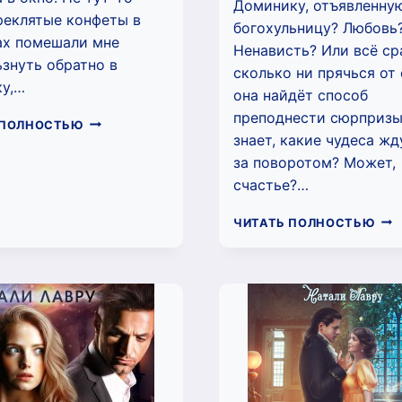
Доминику, отъявленну
реклятые конфеты в
богохульницу? Любовь
ах помешали мне
Ненависть? Или всё ср
знуть обратно в
сколько ни прячься от 
у,…
она найдёт способ
преподнести сюрпризы.
ФОРТОЧНИЦА
 ПОЛНОСТЬЮ
знает, какие чудеса жд
(НАТАЛИ
ЛАВРУ)
за поворотом? Может,
счастье?…
ДЕМ
ЧИТАТЬ ПОЛНОСТЬЮ
ЛЮ
ЖЕ
(НА
ЛАВ