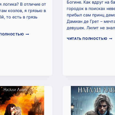
Богине. Как вдруг на ба
 логика? В отличие от
городок в поисках нев
там козлов, я грязью в
прибыл сам принц дем
й, то есть в грязь
Дамиан де Грет – мечт
девушек. Лилит не зна
РАЗВОД
 ПОЛНОСТЬЮ
ДЕ
ПО
ЧИТАТЬ ПОЛНОСТЬЮ
ЛЮ
ЛЮБВИ
(НА
(НАТАЛИ
ЛАВ
ЛАВРУ)