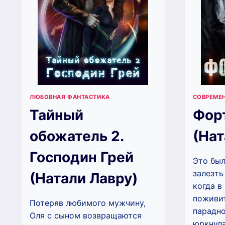
ЛЮБОВНАЯ ФАНТАСТИКА
СОВРЕМЕ
Тайный
Фор
обожатель 2.
(Нат
Господин Грей
Это был
залезть
(Натали Лавру)
когда в 
поживи
Потеряв любимого мужчину,
парадно
Оля с сыном возвращаются
юркнула