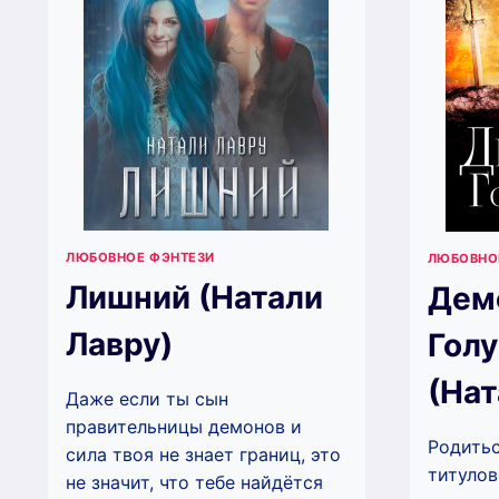
ЛЮБОВНОЕ ФЭНТЕЗИ
ЛЮБОВНО
Лишний (Натали
Демо
Лавру)
Голу
(Нат
Даже если ты сын
правительницы демонов и
Родитьс
сила твоя не знает границ, это
титулов
не значит, что тебе найдётся