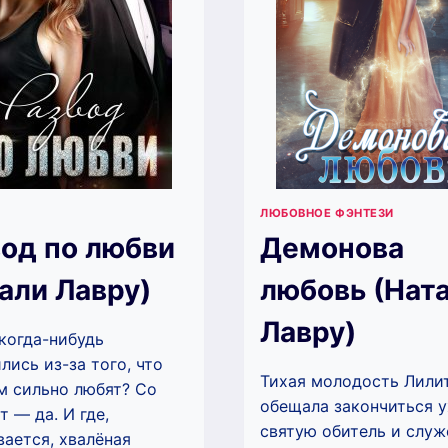
ЛЮБОВНОЕ ФЭНТЕЗИ
од по любви
Демонова
али Лавру)
любовь (Нат
Лавру)
когда-нибудь
лись из-за того, что
Тихая молодость Лили
 сильно любят? Со
обещала закончиться 
т — да. И где,
святую обитель и слу
ается, хвалёная