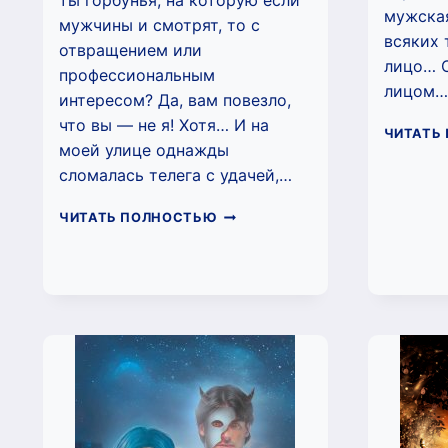
ты горбунья, на которую если
мужская
мужчины и смотрят, то с
всяких 
отвращением или
лицо… О
профессиональным
лицом…
интересом? Да, вам повезло,
что вы — не я! Хотя… И на
ЧИТАТЬ
моей улице однажды
сломалась телега с удачей,…
ЖУПОЧКА
ЧИТАТЬ ПОЛНОСТЬЮ
СТРЕЛЯЕТ
НА
ПОРАЖЕНИЕ
(НАТАЛИ
ЛАВРУ)