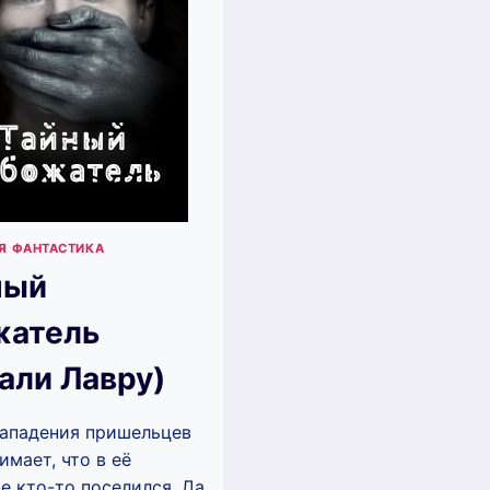
Я ФАНТАСТИКА
ный
жатель
али Лавру)
ападения пришельцев
имает, что в её
е кто-то поселился. Да