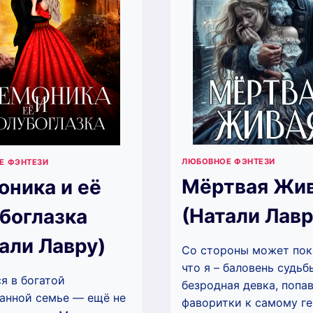
ЛЮБОВНОЕ ФЭНТЕЗИ
Е ФЭНТЕЗИ
Мёртвая Жи
ника и её
(Натали Лавр
боглазка
али Лавру)
Со стороны может пок
что я – баловень судьб
я в богатой
безродная девка, попа
анной семье — ещё не
фаворитки к самому г