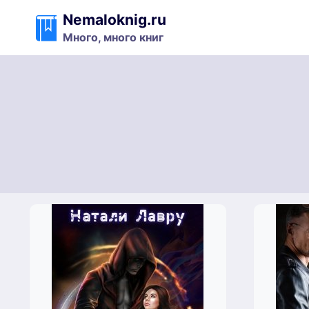
Перейти
Nemaloknig.ru
к
Много, много книг
содержимому