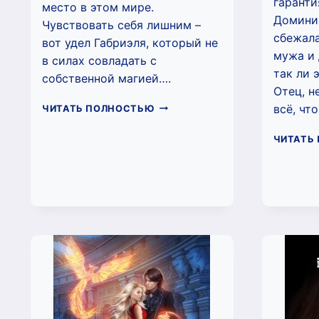
гаранти
место в этом мире.
Доминик
Чувствовать себя лишним –
сбежала
вот удел Габриэля, который не
мужа и 
в силах совладать с
так ли 
собственной магией….
Отец, н
ЛИШНИЙ
всё, чт
ЧИТАТЬ ПОЛНОСТЬЮ
(НАТАЛИ
ЛАВРУ)
ЧИТАТЬ