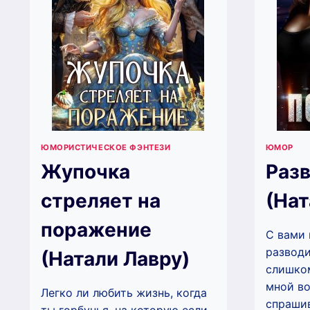
ЮМОРИСТИЧЕСКОЕ ФЭНТЕЗИ
ЮМОР
Жупочка
Разв
стреляет на
(Нат
поражение
С вами 
разводи
(Натали Лавру)
слишком
мной во
Легко ли любить жизнь, когда
спрашив