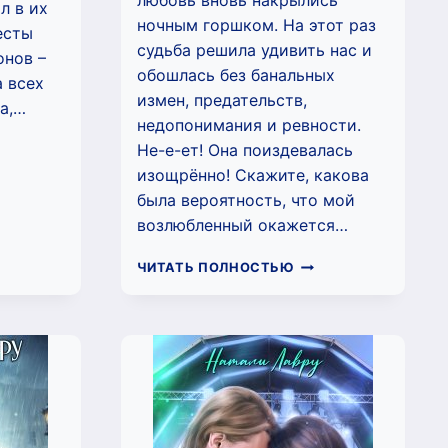
любовь вновь накрылись
л в их
ночным горшком. На этот раз
есты
судьба решила удивить нас и
онов –
обошлась без банальных
а всех
измен, предательств,
ла,…
недопонимания и ревности.
МОНОВА
Не-е-ет! Она поиздевалась
БОВЬ
изощрённо! Скажите, какова
ТАЛИ
была вероятность, что мой
РУ)
возлюбленный окажется…
ЛИДИЯ.
ЧИТАТЬ ПОЛНОСТЬЮ
ГОЛОВНАЯ
БОЛЬ
АКАДЕМИИ.
КНИГА
2
(НАТАЛИ
ЛАВРУ)