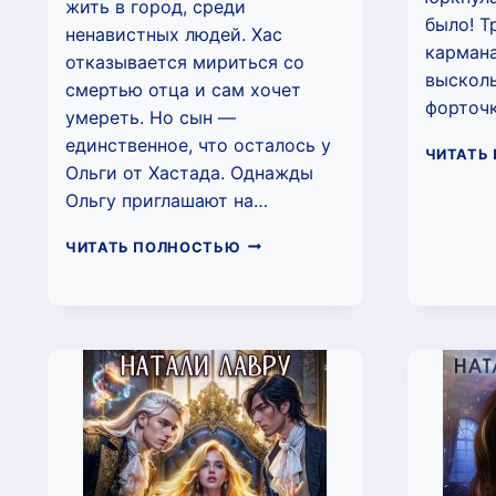
жить в город, среди
было! Т
ненавистных людей. Хас
карман
отказывается мириться со
высколь
смертью отца и сам хочет
форточк
умереть. Но сын —
единственное, что осталось у
ЧИТАТЬ
Ольги от Хастада. Однажды
Ольгу приглашают на…
ТАЙНЫЙ
ЧИТАТЬ ПОЛНОСТЬЮ
ОБОЖАТЕЛЬ
2.
ГОСПОДИН
ГРЕЙ
(НАТАЛИ
ЛАВРУ)