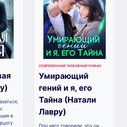
СОВРЕМЕННЫЙ ЛЮБОВНЫЙ РОМАН
вая
Умирающий
у)
гений и я, его
Тайна (Натали
азаться,
ы:
Лавру)
вшая в
ерцогу
Про него говорили, что он