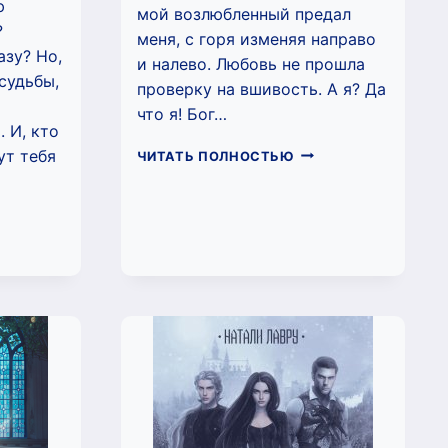
ю
мой возлюбленный предал
?
меня, с горя изменяя направо
азу? Но,
и налево. Любовь не прошла
судьбы,
проверку на вшивость. А я? Да
что я! Бог…
 И, кто
ЛИДИЯ.
ут тебя
ЧИТАТЬ ПОЛНОСТЬЮ
ГОЛОВНАЯ
БОЛЬ
АКАДЕМИИ
(НАТАЛИ
ОНИКА.
ЛАВРУ)
БОВНЫЕ
РТВЫ
ТАЛИ
РУ)