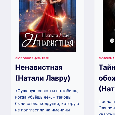
ЛЮБОВНОЕ ФЭНТЕЗИ
ЛЮБОВНА
Ненавистная
Тай
(Натали Лавру)
обо
(Нат
«Суженую свою ты полюбишь,
когда убьёшь её», – таковы
После н
были слова колдуньи, которую
Оля пон
не пригласили на именины
квартир