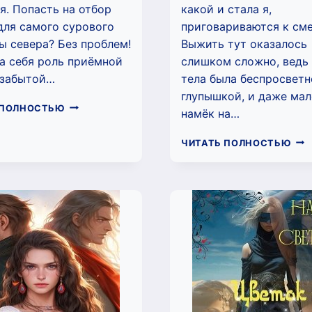
я. Попасть на отбор
какой и стала я,
для самого сурового
приговариваются к сме
 севера? Без проблем!
Выжить тут оказалось
 на себя роль приёмной
слишком сложно, ведь
 забытой…
тела была беспросвет
глупышкой, и даже ма
НЕВЕСТА
 ПОЛНОСТЬЮ
намёк на…
ДЛЯ
ГЕНЕРАЛА
ЕЁ
ЧИТАТЬ ПОЛНОСТЬЮ
(НАТИ
ВЕЛ
СВЕТЛАЯ)
ПО
(НА
СВЕ