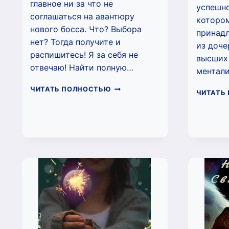
главное ни за что не
успешн
соглашаться на авантюру
котором
нового босса. Что? Выбора
принад
нет? Тогда получите и
из доче
распишитесь! Я за себя не
высших
отвечаю! Найти полную…
ментал
ЛЮБОВЬ
ЧИТАТЬ ПОЛНОСТЬЮ
ЧИТАТЬ
В
ДОГОВОР(НЕ)
ВХОДИТ.
(НАТИ
СВЕТЛАЯ)