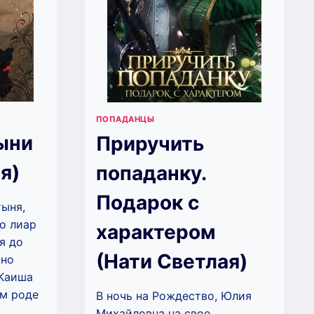
ПОПАДАНЦЫ
ыни
Приручить
я)
попаданку.
Подарок с
тыня,
о лиар
характером
я до
(Нати Светлая)
нно
 Каиша
ём роде
В ночь на Рождество, Юлия
Михайловна на свое