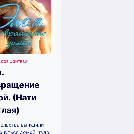
СКОЕ ФЭНТЕЗИ
.
вращение
й. (Нати
лая)
ельства вынудили
рнуться домой, туда,