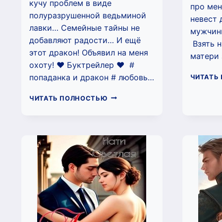
кучу проблем в виде
про мен
полуразрушенной ведьминой
невест 
лавки… Семейные тайны не
мужчины
добавляют радости… И ещё
‍ Взять
этот дракон! Объявил на меня
матери
охоту! ❤️ Буктрейлер ❤️ #
попаданка и дракон # любовь…
ЧИТАТЬ
ЛАВКА
ЧИТАТЬ ПОЛНОСТЬЮ
ЖЕЛАНИЙ.
НАСЛЕДСТВО
С
СЮРПРИЗОМ.
(НАТИ
СВЕТЛАЯ)