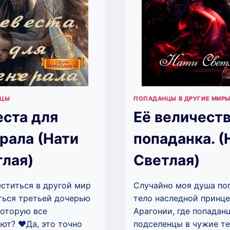
НЦЫ
ПОПАДАНЦЫ В ДРУГИЕ МИР
ста для
Её величест
рала (Нати
попаданка. (
лая)
Светлая)
еститься в другой мир
Случайно моя душа по
ться третьей дочерью
тело наследной принц
которую все
Арагонии, где попадан
т? ‍❤️‍Да, это точно
подселенцы в чужие те