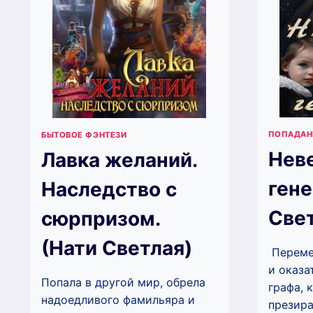
ПОПАДА
БЫТОВОЕ ФЭНТЕЗИ
Неве
Лавка желаний.
гене
Наследство с
Свет
сюрпризом.
(Нати Светлая)
‍ Перем
и оказа
Попала в другой мир, обрела
графа, 
надоедливого фамильяра и
презираю