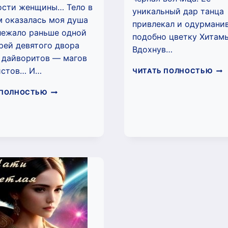
ости женщины… Тело в
уникальный дар танца
 оказалась моя душа
привлекал и одурмани
лежало раньше одной
подобно цветку Хитам
рей девятого двора
Вдохнув…
 дайворитов — магов
ЦВЕ
истов… И…
ЧИТАТЬ ПОЛНОСТЬЮ
ПУ
(НА
ЛЮБИМАЯ.
 ПОЛНОСТЬЮ
СВЕ
ОГНИ
ДРУГОГО
МИРА.
(НАТИ
СВЕТЛАЯ)