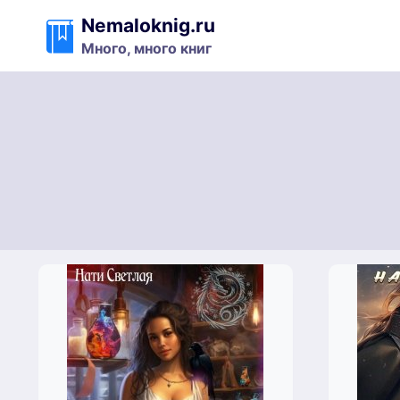
Перейти
Nemaloknig.ru
к
Много, много книг
содержимому