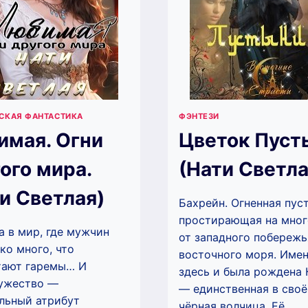
СКАЯ ФАНТАСТИКА
ФЭНТЕЗИ
имая. Огни
Цветок Пуст
ого мира.
(Нати Светла
и Светлая)
Бахрейн. Огненная пус
простирающая на мног
а в мир, где мужчин
от западного побережь
ко много, что
восточного моря. Име
тают гаремы… И
здесь и была рождена
ужество —
— единственная в сво
льный атрибут
чёрная волчица. Её