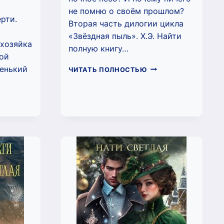
не помню о своём прошлом?
рти.
Вторая часть дилогии цикла
«Звёздная пыль». Х.Э. Найти
 хозяйка
полную книгу…
ной
ленький
ЭЛОЯ.ПУТЬ
ЧИТАТЬ ПОЛНОСТЬЮ
К
СЕБЕ.
(НАТИ
СВЕТЛАЯ)
ИЧЕСТВО
ПАДАНКА.
ТИ
ТЛАЯ)