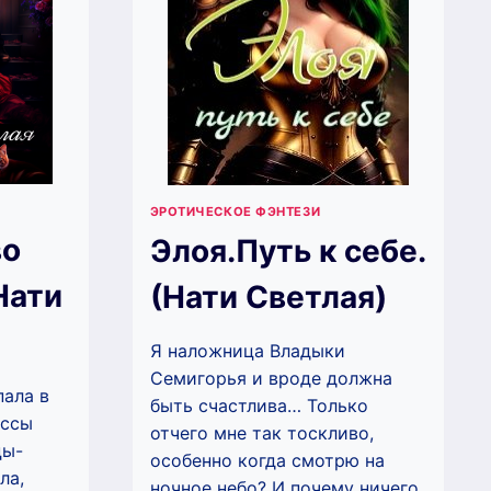
Ы
ЭРОТИЧЕСКОЕ ФЭНТЕЗИ
во
Элоя.Путь к себе.
Нати
(Нати Светлая)
Я наложница Владыки
Семигорья и вроде должна
пала в
быть счастлива… Только
ессы
отчего мне так тоскливо,
цы-
особенно когда смотрю на
ла,
ночное небо? И почему ничего