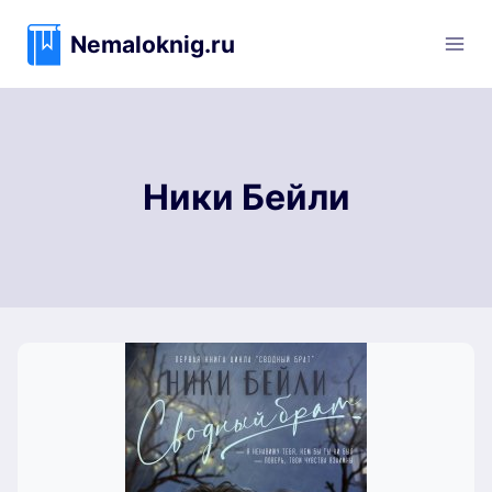
Перейти
к
Nemaloknig.ru
содержимому
Ники Бейли