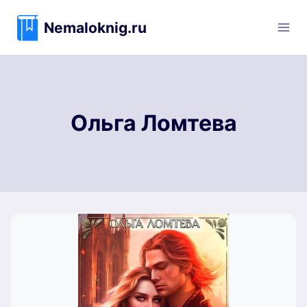
Перейти
к
Nemaloknig.ru
содержимому
Ольга Ломтева