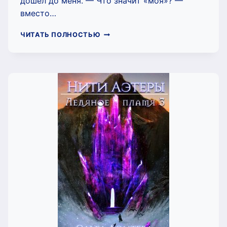
дошел до меня. — Что значит «моя»? —
вместо…
НЕВЕСТА
ЧИТАТЬ ПОЛНОСТЬЮ
ДРАКОНА.
РОЗА
И
ПЕПЕЛ
(ОЛЬГА
ЛОМТЕВА)