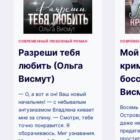
СОВРЕМЕННЫЙ ЛЮБОВНЫЙ РОМАН
СОВРЕМЕ
Разреши тебя
Мой
любить (Ольга
кри
Висмут)
босс
Вис
— О, а вот и он! Ваш новый
начальник! — с небывалым
Восемь 
энтузиазмом Владлена кивает
Островс
мне за спину. — Смотри, тебе
даже не
точно понравится. Я
предате
оборачиваюсь. Миг узнавания.
простит