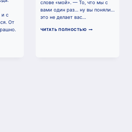
ода.
слове «мой». — То, что мы с
вами один раз… ну вы поняли…
 и с
это не делает вас…
ся. От
НАСЛЕДНИК
трашно.
ЧИТАТЬ ПОЛНОСТЬЮ
ДЛЯ
МАГНАТА
(ОЛЬГА
Й
ВИСМУТ)
ИМИНАЛЬНЫЙ
СС
ЬГА
МУТ)