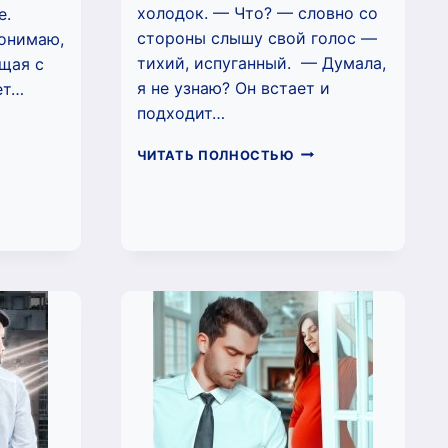
холодок. — Что? — словно со
е.
стороны слышу свой голос —
понимаю,
тихий, испуганный. — Думала,
ящая с
я не узнаю? Он встает и
ет…
подходит…
РЕТИ
Я
Я
ЧИТАТЬ ПОЛНОСТЬЮ
БИТЬ
НЕ
ЬГА
ОТДАМ
МУТ)
МОЮ
ЛЮБОВЬ
(ОЛЬГА
ВИСМУТ)