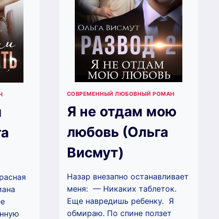
СОВРЕМЕННЫЙ ЛЮБОВНЫЙ РОМАН
Н
Я не отдам мою
я
любовь (Ольга
га
Висмут)
Назар внезапно останавливает
расная
меня: — Никаких таблеток.
иана
Еще навредишь ребенку. Я
ее
обмираю. По спине ползет
енную