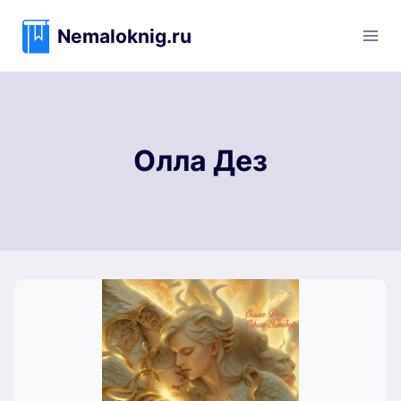
Перейти
к
Nemaloknig.ru
содержимому
Олла Дез