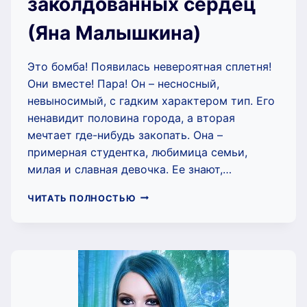
заколдованных сердец
(Яна Малышкина)
Это бомба! Появилась невероятная сплетня!
Они вместе! Пара! Он – несносный,
невыносимый, с гадким характером тип. Его
ненавидит половина города, а вторая
мечтает где-нибудь закопать. Она –
примерная студентка, любимица семьи,
милая и славная девочка. Ее знают,…
3+3=2,
ЧИТАТЬ ПОЛНОСТЬЮ
ИЛИ
ТАЙНА
ЗАКОЛДОВАННЫХ
СЕРДЕЦ
(ЯНА
МАЛЫШКИНА)