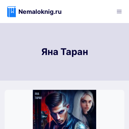
Перейти
к
Nemaloknig.ru
содержимому
Яна Таран