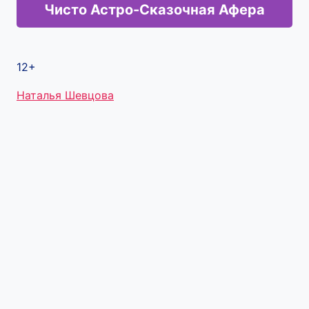
Чисто Астро-Сказочная Афера
12+
Метки
Наталья Шевцова
записи: