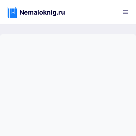
Перейти
к
Nemaloknig.ru
содержимому