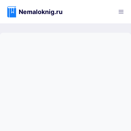
Перейти
к
Nemaloknig.ru
содержимому