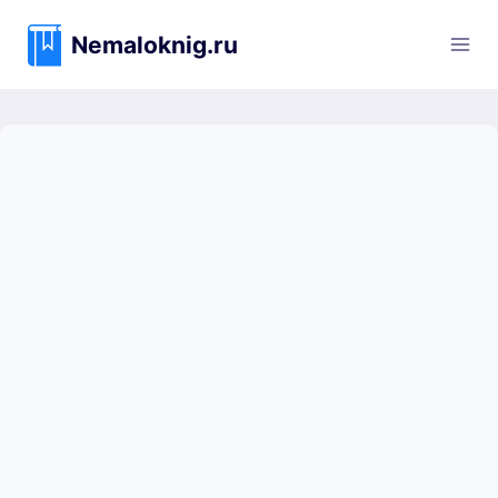
Перейти
к
Nemaloknig.ru
содержимому