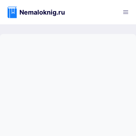
Перейти
к
Nemaloknig.ru
содержимому