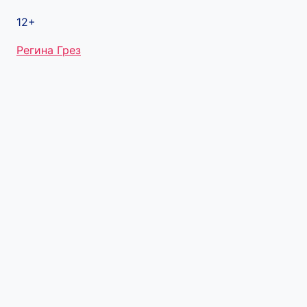
12+
Метки
Регина Грез
записи: