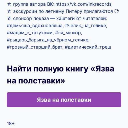
☆ группа автора ВК: https://vk.com/inkrecords
☆ экскурсии по летнему Питеру прилагаются 🙂
☆ спонсор показа — хэштеги от читателей:
#демьяша_вдохновляша, #челик_на_гелике,
#мадам_с_татухами, #ля_мажор,
#рыцарь_барыга_на_чёрном_гелике,
#грозный_старший_брат, #диетический_треш
Найти полную книгу «Язва
на полставки»
Язва на полставки
18+