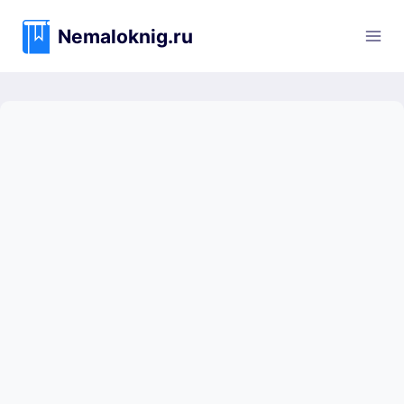
Перейти
к
Nemaloknig.ru
содержимому