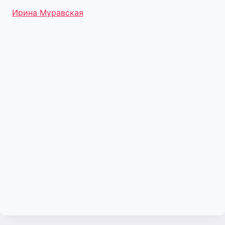
Метки
Ирина Муравская
записи: