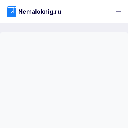
Перейти
к
Nemaloknig.ru
содержимому